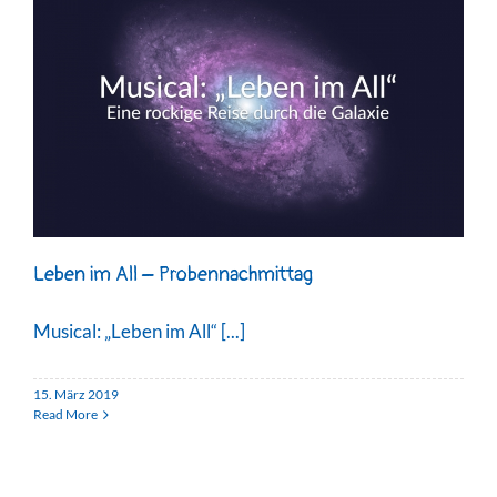
Leben im All – Probennachmittag
Musical: „Leben im All“ [...]
15. März 2019
Read More