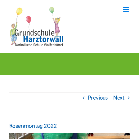
Skip
to
content
Previous
Next
Rosenmontag 2022
View