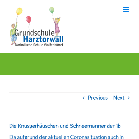
Skip
to
content
Previous
Next
Die Knusperhäuschen und Schneemänner der 1b
Da aufgrund der aktuellen Coronasituation auch in