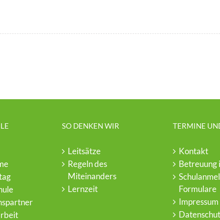
LE
SO DENKEN WIR
TERMINE UN
Leitsätze
Kontakt
me
Regeln des
Betreuung 
Miteinanders
tag
Schulanme
Lernzeit
Formulare
hule
Impressum
nspartner
Datenschut
arbeit