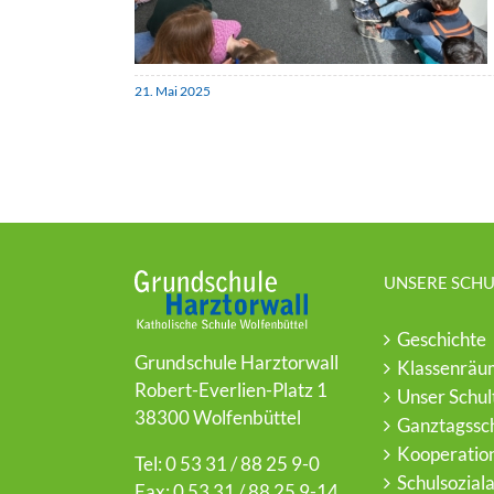
21. Mai 2025
UNSERE SCHU
Geschichte
Grundschule Harztorwall
Klassenräu
Robert-Everlien-Platz 1
Unser Schul
38300 Wolfenbüttel
Ganztagssc
Kooperatio
Tel: 0 53 31 / 88 25 9-0
Schulsozial
Fax: 0 53 31 / 88 25 9-14